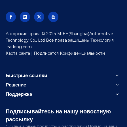
внутри установлена ​​
полностью
светодиодная
конструкция;Сделайте
так, чтобы в нем была
Авторские права © 2024 MIEE(Shanghai)Automotive
атмосфера и модная
Technology Co., Ltd Все права защищены.Технология
атмосфера.Кроме того,
leadong.com
переднее обрамление в
Карта сайта
| Подписатся
Конфиденциальности
виде бивней вместе с
выпуклыми
мускулистыми линиями
Быстрые ссылки
на капоте также могут
Решение
более полно отражать
атмосферу.
Поддержка
Подписывайтесь на нашу новостную
рассылку
Скидки, новые продукты и распродажи.Прямо на ваш