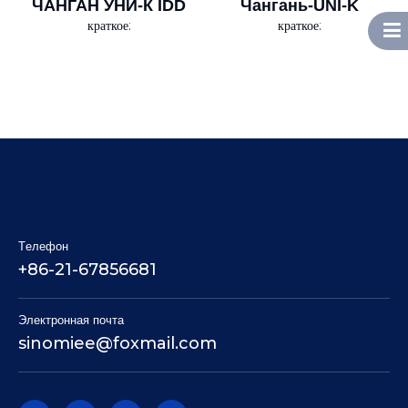
ЧАНГАН УНИ-К IDD
Чангань-UNI-K
краткое:
краткое:
Tелефон
+86-21-67856681
Электронная почта
sinomiee
@foxmail.com