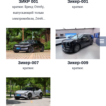
ЗИКР 001
Зикер-001
краткое:
Бренд Geely,
краткое:
выпускающий только
электромобили, Zeekr,
обновил свой
электрический хэтчбек:
Zeekr 001 2023 года.
На этот раз большой
электромобиль оснащен
новейшим
аккумуляторным
Зикер-007
Зикер-009
блоком CATL под
краткое:
краткое:
названием Qilin
Battery.Он разработан
как решение «ячейка-
пакет» (CTP), которое
увеличивает плотность
энергии на уровне