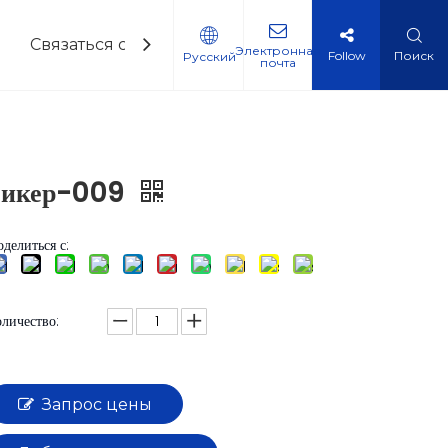
Связаться с нами
Электронная
Follow
Поиск
Pусский
почта
ммерческого транспорта
емые вопросы
Зикер-009
делиться с:
личество:
Запрос цены