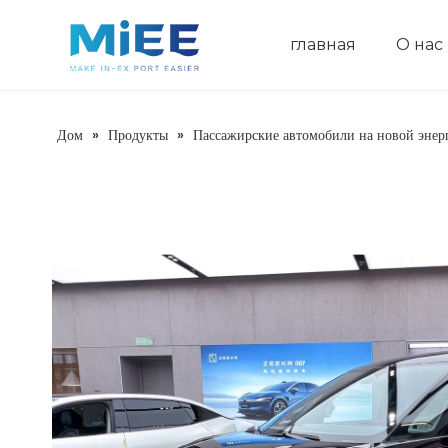
главная
О нас
Пассажирские автомобили на новой энергии
Строительная техника
Сельскохозяйственная техника
Дом
»
Продукты
»
Пассажирские автомобили на новой энер