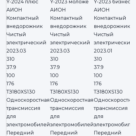
Y-2024 плюс
Y-2023 моложе
Y-2023 бизнес
АИОН
АИОН
АИОН
Компактный
Компактный
Компактный
внедорожник
внедорожник
внедорожник
Чистый
Чистый
Чистый
электрический
электрический
электрический
2023.03
2023.03
2023.01
310
310
310
37.9
37.9
37.9
100
100
100
176
176
176
ТЗ180XS130
ТЗ180XS130
ТЗ180XS130
Односкоростная
Односкоростная
Односкоростна
трансмиссия
трансмиссия
трансмиссия
для
для
для
электромобилей
электромобилей
электромобиле
Передний
Передний
Передний