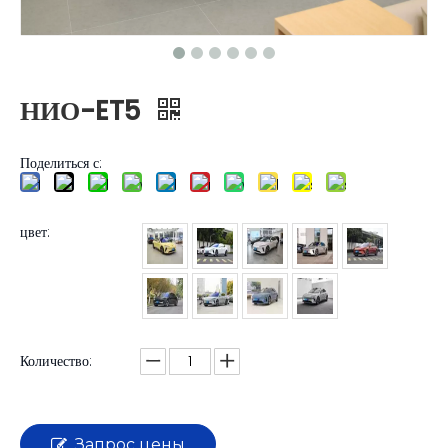
НИО-ET5
Поделиться с:
цвет:
Количество:
Запрос цены